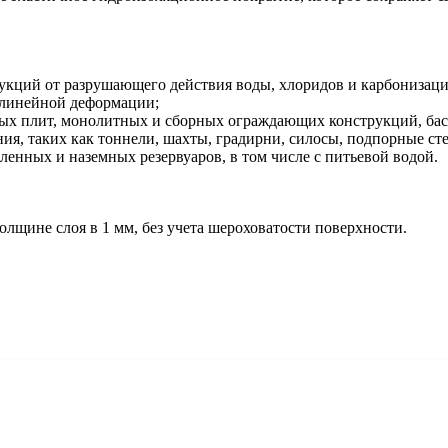
укций от разрушающего действия воды, хлоридов и карбонизаци
 линейной деформации;
ых плит, монолитных и сборных ограждающих конструкций, басс
я, таких как тоннели, шахты, градирни, силосы, подпорные ст
енных и наземных резервуаров, в том числе с питьевой водой.
лщине слоя в 1 мм, без учета шероховатости поверхности.