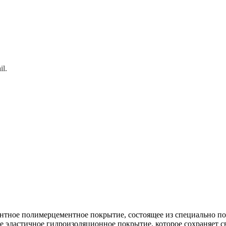
l.
ное полимерцементное покрытие, состоящее из специально под
 эластичное гидроизоляционное покрытие, которое сохраняет с